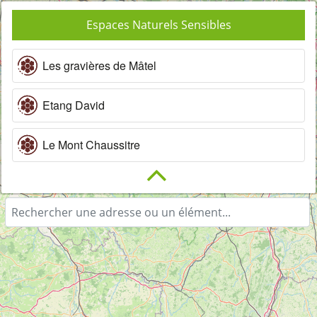
Espaces Naturels Sensibles
Les gravières de Mâtel
Etang David
Le Mont Chaussitre
Orgues basaltiques du Pay
La Tourbière de Gimel
Le Puy de Chavanne - Les Orgues basaltiques
Ecopôle du Forez