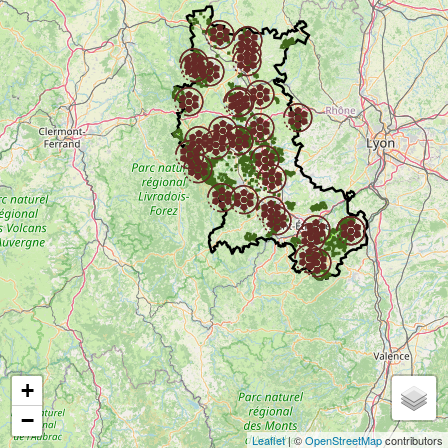
Forêt de Lespinasse
Arboretum et forêt des Grands Murcins
Les Tourbières du Plateau de la Verrerie
Table d'orientation de Montsupt
La Gravière aux Oiseaux
Maison des étangs du Forez / Réserve de Biterne
Barrages du Gouffre d'Enfer et du Pas de Riot
+
−
Site du Pêt d'ane
Leaflet
| ©
OpenStreetMap
contributors